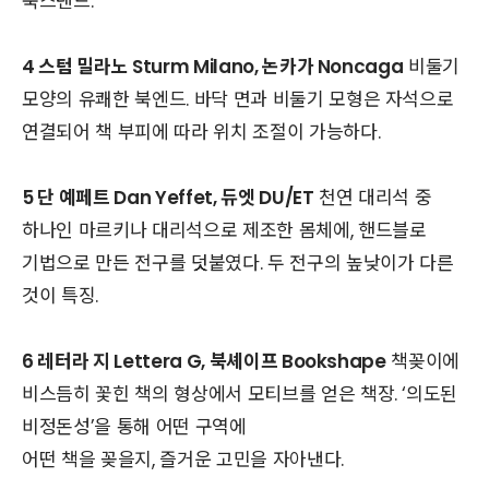
북스탠드.
4 스텀 밀라노 Sturm Milano, 논카가 Noncaga
비둘기
모양의 유쾌한 북엔드. 바닥 면과 비둘기 모형은 자석으로
연결되어 책 부피에 따라 위치 조절이 가능하다.
5 단 예페트 Dan Yeffet, 듀엣 DU/ET
천연 대리석 중
하나인 마르키나 대리석으로 제조한 몸체에, 핸드블로
기법으로 만든 전구를 덧붙였다. 두 전구의 높낮이가 다른
것이 특징.
6 레터라 지 Lettera G, 북셰이프 Bookshape
책꽂이에
비스듬히 꽃힌 책의 형상에서 모티브를 얻은 책장. ‘의도된
비정돈성’을 통해 어떤 구역에
어떤 책을 꽂을지, 즐거운 고민을 자아낸다.