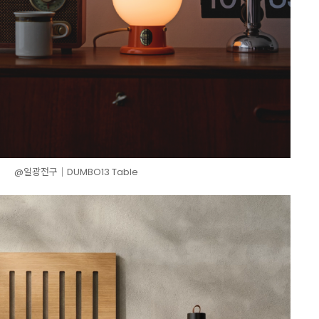
@일광전구│DUMBO13 Table