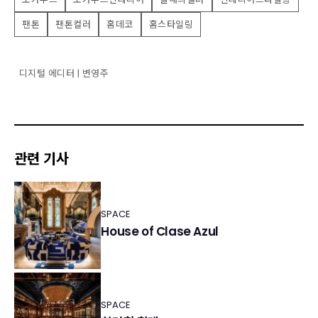
팬톤
팬톤컬러
홈데코
홈스타일링
디지털 에디터 | 변영주
관련 기사
SPACE
House of Clase Azul
SPACE