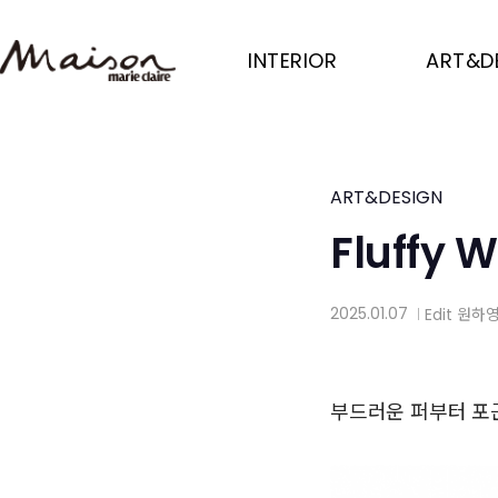
Skip
to
INTERIOR
ART&D
main
content
ART&DESIGN
Fluffy W
2025.01.07
Edit
원하
│
부드러운 퍼부터 포