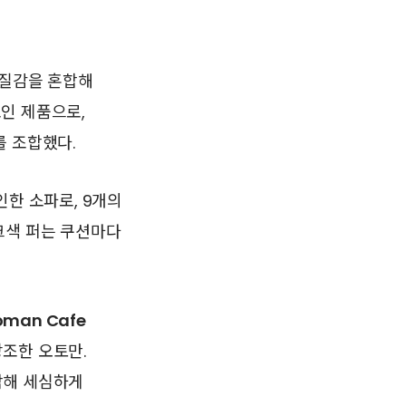
질감을 혼합해
인 제품으로,
를 조합했다.
한 소파로, 9개의
크색 퍼는 쿠션마다
oman Cafe
조한 오토만.
합해 세심하게