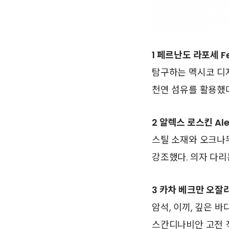
1 페르난도 라포세 Fer
탐구하는 멕시코 디
천연 섬유를 활용했다
2 알렉스 로스킨 Alex
스틸 소재와 오크나
강조했다. 의자 다
3 카차 베크만 오잘라 K
암석, 이끼, 깊은 
스칸디나비안 고전 직