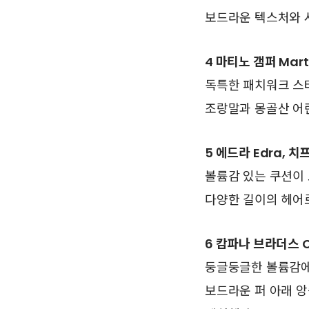
보드라운 텍스처와 
4 마티노 갬퍼 Mart
독특한 패치워크 스
조랑말과 몽골산 어린
5 에드라 Edra, 치프
볼륨감 있는 쿠션이
다양한 길이의 헤어
6 캄파나 브라더스 Ca
둥글둥글한 볼륨감에
보드라운 퍼 아래 