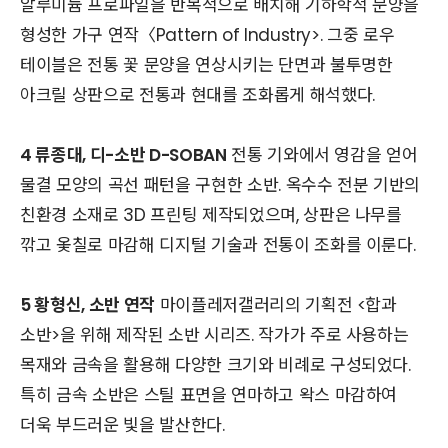
알루미늄 프로파일을 반복적으로 배치해 기하학적 문양을
형성한 가구 연작〈Pattern of Industry>. 그중 로우
테이블은 전통 꽃 문양을 연상시키는 단면과 불투명한
아크릴 상판으로 전통과 현대를 조화롭게 해석했다.
4 류종대, 디-소반 D-SOBAN
전통 기와에서 영감을 얻어
물결 모양의 곡선 패턴을 구현한 소반. 옥수수 전분 기반의
친환경 소재로 3D 프린팅 제작되었으며, 상판은 나무를
깎고 옻칠로 마감해 디지털 기술과 전통이 조화를 이룬다.
5 황형신, 소반 연작
마이플레저갤러리의 기획전 <합과
소반>을 위해 제작된 소반 시리즈. 작가가 주로 사용하는
목재와 금속을 활용해 다양한 크기와 비례로 구성되었다.
특히 금속 소반은 스틸 표면을 연마하고 왁스 마감하여
더욱 부드러운 빛을 발산한다.