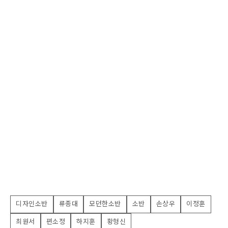
디자인소반
류종대
모던한소반
소반
손상우
이정훈
최원서
편소정
하지훈
황형신