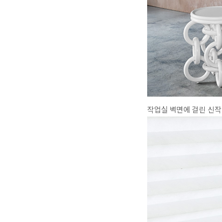
작업실 벽면에 걸린 신작 <