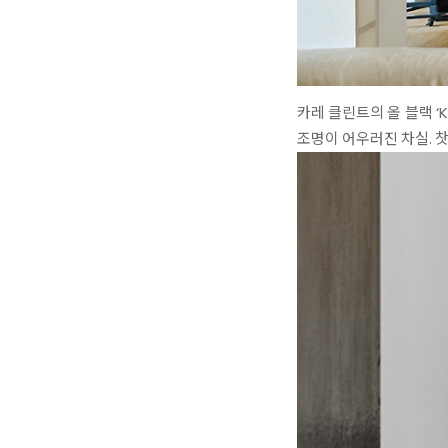
카레 클린트의 올 블랙 ‘K
조명이 어우러진 차실. 