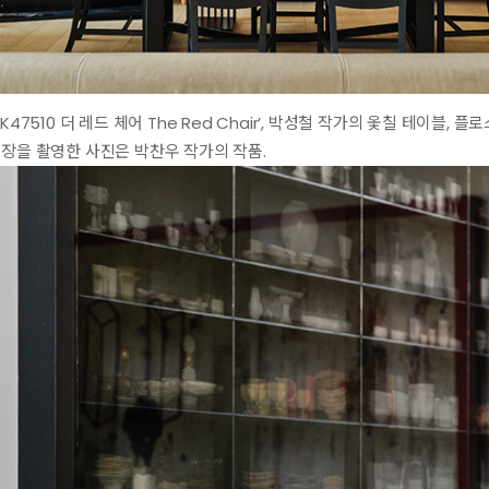
K47510 더 레드 체어 The Red Chair’, 박성철 작가의 옻칠 테이블, 
찻장을 촬영한 사진은 박찬우 작가의 작품.