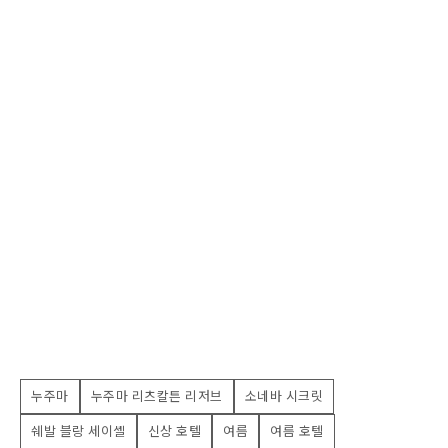
누주마
누주마 리츠칼튼 리저브
소네바 시크릿
쉐발 블랑 세이셸
신상 호텔
여름
여름 호텔