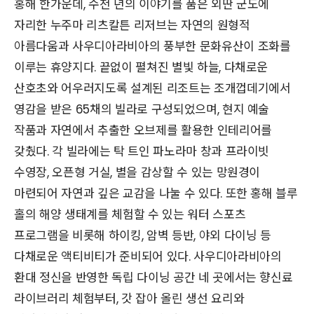
홍해 한가운데, 수천 년의 이야기를 품은 외딴 군도에
자리한 누주마 리츠칼튼 리저브는 자연의 원형적
아름다움과 사우디아라비아의 풍부한 문화유산이 조화를
이루는 휴양지다. 끝없이 펼쳐진 별빛 하늘, 다채로운
산호초와 어우러지도록 설계된 리조트는 조개껍데기에서
영감을 받은 65채의 빌라로 구성되었으며, 현지 예술
작품과 자연에서 추출한 오브제를 활용한 인테리어를
갖췄다. 각 빌라에는 탁 트인 파노라마 창과 프라이빗
수영장, 오픈형 거실, 별을 감상할 수 있는 망원경이
마련되어 자연과 깊은 교감을 나눌 수 있다. 또한 홍해 블루
홀의 해양 생태계를 체험할 수 있는 워터 스포츠
프로그램을 비롯해 하이킹, 암벽 등반, 야외 다이닝 등
다채로운 액티비티가 준비되어 있다. 사우디아라비아의
환대 정신을 반영한 독립 다이닝 공간 네 곳에서는 향신료
라이브러리 체험부터, 갓 잡아 올린 생선 요리와