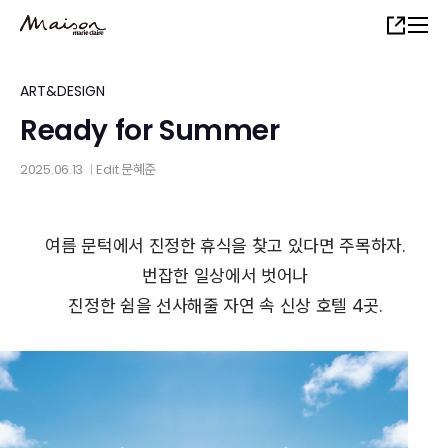
Skip
Share
to
main
content
ART&DESIGN
Ready for Summer
2025.06.13
Edit
문혜준
│
여름 문턱에서 진정한 휴식을 찾고 있다면 주목하자.
번잡한 일상에서 벗어나
진정한 쉼을 선사해줄 자연 속 신상 호텔 4곳.