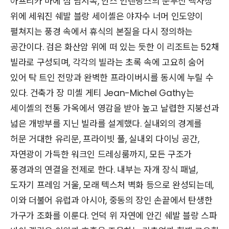
아프리카 마에 섬 남서쪽, 안스 인텐당스의 눈부신 백사장
위에 세워진 쉐발 블랑 세이셸은 야자수 너머 인도양이
펼쳐지는 풍경 속에서 휴식의 본질을 다시 정의하는
공간이다. 검은 화산암 위에 떠 있는 듯한 이 리조트는 52채
빌라로 구성되며, 각각의 빌라는 초록 속에 고요히 숨어
있어 탁 트인 전망과 완벽한 프라이버시를 동시에 누릴 수
있다. 건축가 장 미셸 게티 Jean-Michel Gathy는
세이셸의 전통 가옥에서 영감을 받아 높고 날렵한 지붕선과
넓은 개방부를 지닌 빌라를 설계했다. 실내외의 경계를
허문 거대한 유리문, 프라이빗 풀, 실내외 다이닝 공간,
자연광이 가득한 워크인 드레싱룸까지, 모든 구조가
풍경과의 연결을 전제로 한다. 내부는 자개 장식 패널,
도자기 프레임 거울, 모래 텍스처 벽화 등으로 완성되는데,
이와 더불어 유럽과 아시아, 중동의 장인 손끝에서 탄생한
가구가 조화를 이룬다. 언덕 위 자연에 안긴 쉐발 블랑 스파