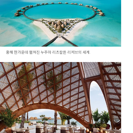
홍해 한가운데 펼쳐진 누주마 리츠칼튼 리저브의 세계.