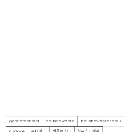
gentlemonster
hausnowhere
hausnowhereseoul
nudake
누데이크
젠틀몬스터
하우스노웨어