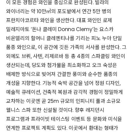
이 모든 경험은 와인을 중심으로 완성된다. 빌라의
와이너리는 약 10만㎡의 포도밭에서 연간 5만 병의
프란치아코르타 와인을 생산한다. 대표 와인인 로제
밀레지마토 ‘돈나 클레미 Donna Clemy’는 요스카
비온델리의 할머니 클레멘티나를 기리는 피노 누아 단일
품종 와인으로, 이 공간에 깃든 가족의 서사를 완성한다. 그
외에도 브뤼, 사텐, 리제르바 등 총 4종의 스파클링 와인이
생산되는데, 당도와 첨가물을 최소화하고 오크 숙성은
배제한 방식으로 빚어져 간결한 풍미와 순수한 품종의
개성을 지향한다. 기능적 숙박 공간을 넘어 정원 디자인,
예술적 큐레이션, 건축적 복원과 감각적 경험이 정밀하게
교차하는 이곳엔 곧 25m 규모의 인피니티 풀과 소규모
웰니스 스파 또한 신설될 것이다. 향후 레지던시
프로그램과 프라이빗 테이스팅 이벤트 등 문화와 미식을
연계한 프로젝트 계획도 있다. 이곳에서 환대는 형태가