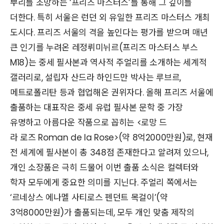
뿌리를 조망하는 ‘프리즈 마스터스’를 통해 그 깊이를
더한다. 특히 서울은 런던 외 유일한 프리즈 마스터스 개최
도시다. 프리즈 서울의 격을 높인다는 평가를 받으며 매년
큰 인기를 누려온 레정뤼미뉘르(프리즈 마스터스 부스
M18)는 중세 필사본과 역사적 주얼리를 소개하는 세계적
갤러리로, 설립자 산드라 하인드만 박사는 루브르,
메트로폴리탄 등과 협업해온 권위자다. 올해 프리즈 서울에
출품하는 대표작은 중세 유럽 필사본 문학 중 가장
유명하고 아름다운 작품으로 꼽히는 <로망 드
라 로즈 Roman de la Rose>(약 8억2000만원)로, 현재
전 세계에 필사본이 총 348점 존재한다고 알려져 있으나,
개인 소장품은 극히 드물어 이번 출품 소식은 컬렉터와
학자 모두에게 중요한 의미를 지닌다. 주얼리 쪽에서는
‘르네상스 에나멜 사티로스 펜던트 목걸이’(약
3억8000만원)가 출품되는데, 모두 개인 맞춤 제작의