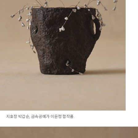
지호장 박갑순, 금속공예가 이윤정 합작품.