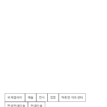
국제갤러리
예술
전시
접합
하종현 아트센터
한국현대미술
현대미술