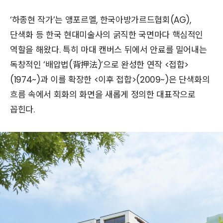
‘하종현 작가’는 앵포르멜, 한국아방가르드협회(AG),
단색화 등 한국 현대미술사의 굵직한 국면마다 핵심적인
역할을 해왔다. 특히 마대 캔버스 뒤에서 안료를 밀어내는
독창적인 ‘배압법(背押法)’으로 완성한 연작 <접합>
(1974~)과 이를 확장한 <이후 접합>(2009~)은 단색화의
흐름 속에서 회화의 화면을 새롭게 정의한 대표작으로
꼽힌다.