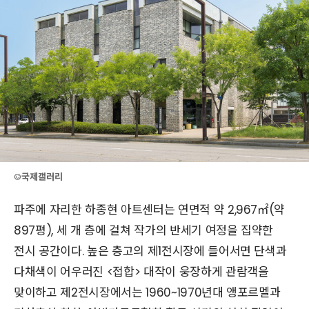
©
국제갤러리
파주에 자리한 하종현 아트센터는 연면적 약 2,967㎡(약
897평), 세 개 층에 걸쳐 작가의 반세기 여정을 집약한
전시 공간이다. 높은 층고의 제1전시장에 들어서면 단색과
다채색이 어우러진 <접합> 대작이 웅장하게 관람객을
맞이하고 제2전시장에서는 1960~1970년대 앵포르멜과