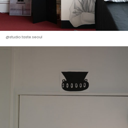
@studio.taste.seoul