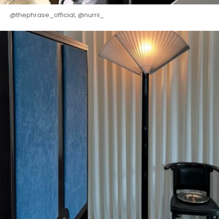
@thephrase_official, @nurrii_