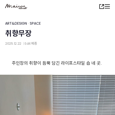
Skip
Share
to
main
content
ART&DESIGN
·
SPACE
취향무장
2025.12.22
Edit
메종
│
주인장의 취향이 듬뿍 담긴 라이프스타일 숍 네 곳.