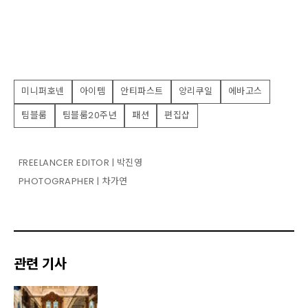
미니퍼호넨
아이템
안티파스트
앙리쿠일
에바고스
팀블룸
팀블룸20주년
패션
편집샵
FREELANCER EDITOR | 박진영
PHOTOGRAPHER | 차가연
관련 기사