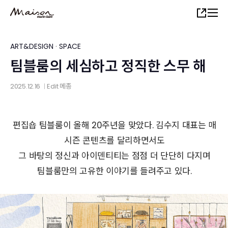
Skip
Share
to
main
content
ART&DESIGN
·
SPACE
팀블룸의 세심하고 정직한 스무 해
2025.12.16
Edit
메종
│
편집숍 팀블룸이 올해 20주년을 맞았다. 김수지 대표는 매
시즌 콘텐츠를 달리하면서도
그 바탕의 정신과 아이덴티티는 점점 더 단단히 다지며
팀블룸만의 고유한 이야기를 들려주고 있다.