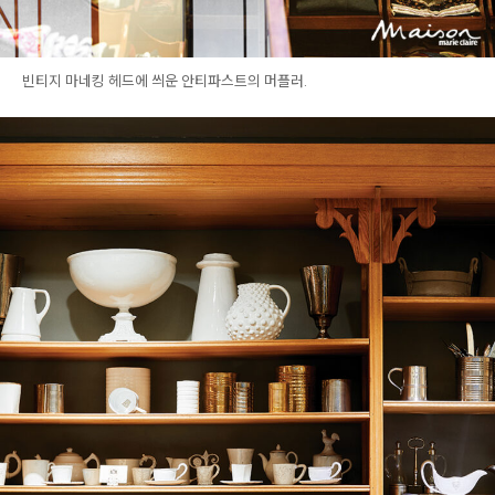
빈티지 마네킹 헤드에 씌운 안티파스트의 머플러.