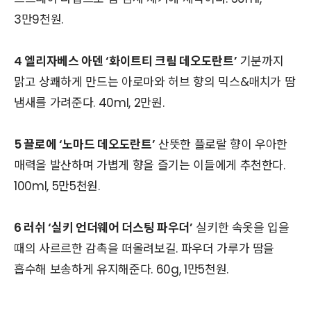
3만9천원.
4 엘리자베스 아덴 ‘화이트티 크림 데오도란트’
기분까지
맑고 상쾌하게 만드는 아로마와 허브 향의 믹스&매치가 땀
냄새를 가려준다. 40ml, 2만원.
5 끌로에 ‘노마드 데오도란트’
산뜻한 플로랄 향이 우아한
매력을 발산하며 가볍게 향을 즐기는 이들에게 추천한다.
100ml, 5만5천원.
6 러쉬 ‘실키 언더웨어 더스팅 파우더’
실키한 속옷을 입을
때의 사르르한 감촉을 떠올려보길. 파우더 가루가 땀을
흡수해 보송하게 유지해준다. 60g, 1만5천원.