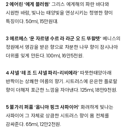
2 에어린 ‘에게 블러썸’
그리스 에게해의 파란 바다와
시원한 바람, 빛나는 태양빛을 연상시키는 청명한 향이
특징이다. 50ml, 15만원대.
3 에르메스 ‘운 자르뎅 수르 라 라군 오 드 뚜왈렛’
베니스의
정원에서 영감을 받은 향으로 차분한 나무 향이 잠시나마
더위를 잊게 만든다. 100ml, 16만5천원.
4 샤넬 ‘레 조 드 샤넬 파리-리비에라’
따뜻한태양아래
반짝이는 상쾌한 여름의 향기. 시트러스에 은은한 플로랄
향이 더해져 포근한 느낌을 자아낸다. 125ml, 18만9천원.
5 불가리 퍼퓸 ‘옴니아 핑크 사파이어’
화려하게 빛나는
사파이어 그 자체로 상큼한 시트러스 향이 몸 전체를
감싸준다. 65ml, 12만2천원.