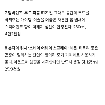
7
탬버린즈
‘
무드 퍼퓸
912’
말 그대로 공간의 무드를
바꿔주는 아이템
.
이슬을 머금은 차분한 흙 냄새에
스피어민트 향이 더해져 심신이 안정된다
. 250ml,
4
만
2
천원
.
8
본다이 워시
‘
스테이 어웨이 스프레이
’
레몬
,
티트리 등은
곤충이 멀리하는 천연의 향이라 모기 기피제로 사용하기
좋다
.
아웃도어 캠핑을 계획한다면 반드시 챙길 것
. 125ml,
2
만
3
천원
.