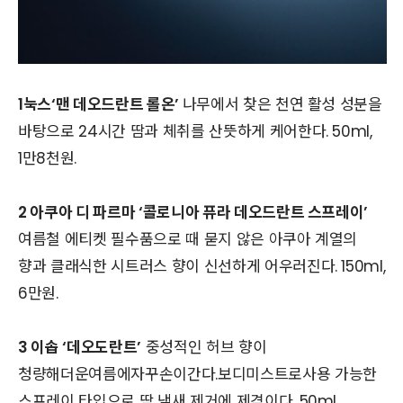
1눅스‘맨 데오드란트 롤온’
나무에서 찾은 천연 활성 성분을
바탕으로 24시간 땀과 체취를 산뜻하게 케어한다. 50ml,
1만8천원.
2 아쿠아 디 파르마 ‘콜로니아 퓨라 데오드란트 스프레이’
여름철 에티켓 필수품으로 때 묻지 않은 아쿠아 계열의
향과 클래식한 시트러스 향이 신선하게 어우러진다. 150ml,
6만원.
3 이솝 ‘데오도란트’
중성적인 허브 향이
청량해더운여름에자꾸손이간다.보디미스트로사용 가능한
스프레이 타입으로 땀 냄새 제거에 제격이다. 50ml,