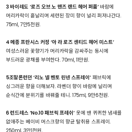
3
바이레도
‘
로즈 오브 노 맨즈 랜드 헤어 퍼퓸
’
바람에
머리카락이 흩날리며 세련된 장미 향이 널리 퍼져나간다
.
75ml, 7
만
5
천원
.
4
메종 프란시스 커정
‘
아 라 로즈 센티드 헤어 미스트
’
여성스러운 꽃향기가 머리카락을 감싸주는 동시에
부드러운 광채를 부여한다
. 70ml, 11
만원
.
5
조말론런던
‘
리노 넬 벤토 린넨 스프레이
’
패브릭에
싱그러운 향을 더해보자
.
라벤더 향이 바람에 날리며
순식간에 분위기를 바꿔줄 테니
. 175ml, 9
만
6
천원
.
6
런드레스
‘No.10
패브릭 프레쉬
’
옷에 밴 퀴퀴한 냄새를
없애주는 베이비 머스크향의 향균 탈취용 스프레이
.
250ml, 3
만
1
천원
.