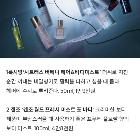
1
록시땅
‘
시트러스 버베나 헤어
&
바디미스트
’
더위로 지친
순간 꺼내는 비밀병기로 활력을 더하고 싶을 때 몸과
헤어에 수시로 뿌려준다
. 50ml, 1
만
9
천원
.
2
겐조
‘
겐조 월드 프레시 미스트 포 바디
’
크리미한 보디
제품이 부담스러울 때 사용하기 좋은 프루티 플로랄 향의
보디 미스트
. 100ml, 4
만
8
천원
.