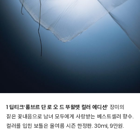
1 딥티크‘롬브르 단 로 오 드 뚜왈렛 컬러 에디션’
장미의
짙은 꽃내음으로 남녀 모두에게 사랑받는 베스트셀러 향수.
컬러를 입힌 보틀은 올여름 시즌 한정판. 30ml, 9만원.