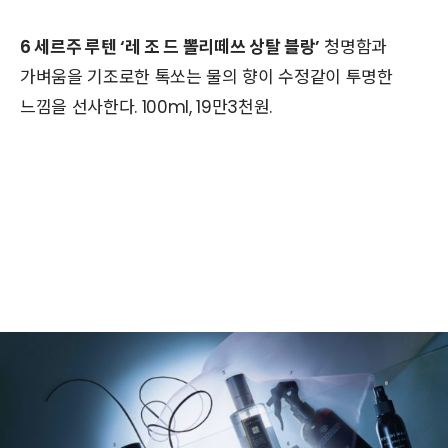
6 세르주 루텐 ‘레 조 드 뽈리떼쓰 상탈 블랑’
청명함과
가벼움을 기조로한 톡쏘는 물의 향이 수정같이 투명한
느낌을 선사한다. 100ml, 19만3천원.