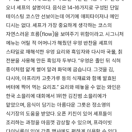
오너 셰프의 설명이다. 음식은 14~16가지로 구성된 단일
테이스팅 코스만 선보이는데 여기에 애피타이저나 메인
디시는 없다. 셰프가 가장 중요하게 생각하는 코스의
자연스러운 흐름(flow)을 보여주기 위함이라고. 시그니처
메뉴는 어릴 적 어머니가 해줬던 우엉 반찬을 셰프의
스타일로 재해석한 우엉 요리와 흑임자와 다시마 국물, 칡
전분을 사용해 만든 흑임자 두부다. “우엉은 졸인 뒤 식혀
종이처럼 얇게 썰어 말려 화덕에 굽습니다. 그것을 김,
다시마, 아프리카 고춧가루 등의 식재료와 함께 발효된
버터에 짝어 먹는 요리죠.” 요리와 떼놓을 수 없는 와인은
한국 소믈리에 대회에서 1위한 김진범 소믈리에가
맡았으며, 음식이 담기는 아름다운 그릇은 정소영의
식기장의 도움을 받았다. 오픈 키친이 있어 셰프들이
조리하는 과정을 마음껏 감상할 수 있으며, 프라이빗
다이닝룸이 있어 각종 행사에도 편하게 이용할 수 있다.