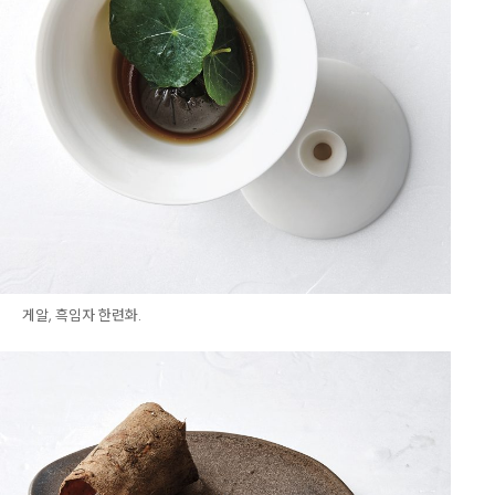
게알, 흑임자 한련화.