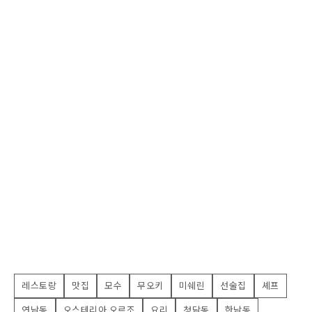
레스토랑
맛집
모수
무오키
미쉐린
선술집
셰프
연남동
오스테리아 오르조
요리
청담동
한남동