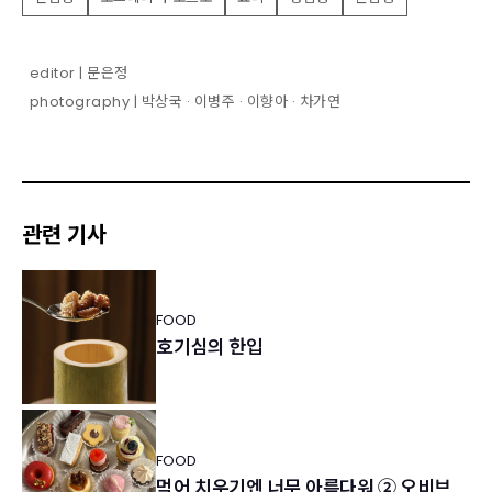
editor | 문은정
photography | 박상국 · 이병주 · 이향아 · 차가연
관련 기사
FOOD
호기심의 한입
FOOD
먹어 치우기엔 너무 아름다워 ② 오비브