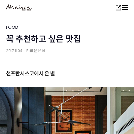
Skip
Share
to
main
content
FOOD
꼭 추천하고 싶은 맛집
2017.11.04
Edit
문 은정
│
샌프란시스코에서 온 별