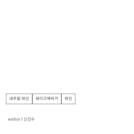
내추럴 와인
쉐이크쉑버거
와인
editor | 신진수