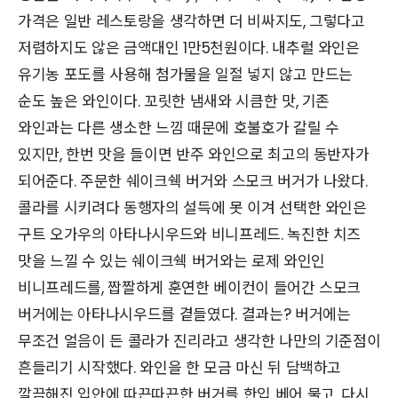
가격은 일반 레스토랑을 생각하면 더 비싸지도, 그렇다고
저렴하지도 않은 금액대인 1만5천원이다. 내추럴 와인은
유기농 포도를 사용해 첨가물을 일절 넣지 않고 만드는
순도 높은 와인이다. 꼬릿한 냄새와 시큼한 맛, 기존
와인과는 다른 생소한 느낌 때문에 호불호가 갈릴 수
있지만, 한번 맛을 들이면 반주 와인으로 최고의 동반자가
되어준다. 주문한 쉐이크쉑 버거와 스모크 버거가 나왔다.
콜라를 시키려다 동행자의 설득에 못 이겨 선택한 와인은
구트 오가우의 아타나시우드와 비니프레드. 녹진한 치즈
맛을 느낄 수 있는 쉐이크쉑 버거와는 로제 와인인
비니프레드를, 짭짤하게 훈연한 베이컨이 들어간 스모크
버거에는 아타나시우드를 곁들였다. 결과는? 버거에는
무조건 얼음이 든 콜라가 진리라고 생각한 나만의 기준점이
흔들리기 시작했다. 와인을 한 모금 마신 뒤 담백하고
깔끔해진 입안에 따끈따끈한 버거를 한입 베어 물고, 다시