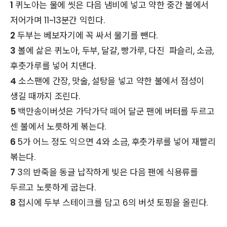
1
퀴노아는 물에 씻은 다음 냄비에 넣고 약한 중간 불에서
저어가며 11~13분간 익힌다.
2
두부는 베보자기에 꼭 싸서 물기를 뺀다.
3
볼에 삶은 퀴노아, 두부, 달걀, 빵가루, 다진 파슬리, 소금,
후춧가루를 넣어 치댄다.
4
소스팬에 간장, 맛술, 설탕을 넣고 약한 불에서 점성이
생길 때까지 조린다.
5
백만송이버섯은 가닥가닥 떼어 달군 팬에 버터를 두르고
센 불에서 노릇하게 볶는다.
6
5가 어느 정도 익으면 4와 소금, 후춧가루를 넣어 재빨리
볶는다.
7
3의 반죽을 동글 납작하게 빚은 다음 팬에 식용류를
두르고 노릇하게 굽는다.
8
접시에 두부 스테이크를 담고 6의 버섯 토핑을 올린다.