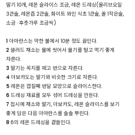
딸기 10개, 레몬 슬라이스 조금, 레몬 드레싱(올리브오일
3큰술, 레몬즙 2큰술, 화이트 와인 식초 1큰술, 꿀 1작은술,
소금 · 후춧가루 조금씩)
1
아마란스는 약한 불에서 10분 정도 끓인다.
2
샐러드 채소는 물에 씻어서 물기를 털고 먹기 좋게
자른다.
3
딸기는 꼭지를 떼고 반으로 자른다.
4
아보카도는 딸기와 비슷한 크기로 자른다.
5
레몬은 껍질째 반달 모양으로 슬라이스한다.
6
드레싱 재료를 모두 섞어 드레싱을 만든다.
7
접시에 채소와 딸기, 아보카도, 레몬 슬라이스를 보기
좋게 담은 다음 아마란스를 솔솔 뿌린다.
8
6의 레몬 드레싱을 곁들인다.