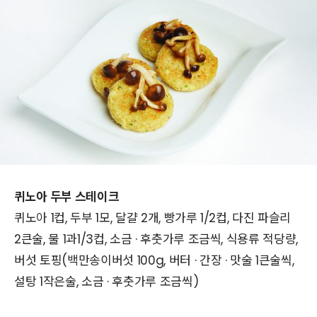
퀴노아 두부 스테이크
퀴노아 1컵, 두부 1모, 달걀 2개, 빵가루 1/2컵, 다진 파슬리
2큰술, 물 1과1/3컵, 소금 · 후춧가루 조금씩, 식용류 적당량,
버섯 토핑(백만송이버섯 100g, 버터 · 간장 · 맛술 1큰술씩,
설탕 1작은술, 소금 · 후춧가루 조금씩)