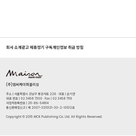
회사 소개
광고 제휴
정기 구독
개인정보 취급 방침
(주)엠씨케이퍼블리싱
주소 | 서울특별시 강남구 봉은사로 226 · 대표 | 손기연
대표 번호 | 02 34​58 7300 · Fax | 02 34​58 7119
사업자등록번호 | 211-86-5​4814
통신판매업신고 | 제 2007-3210121-30-2-10512호
Copyright © 2015 MCK Publishing Co. Ltd. All Rights Reserved.