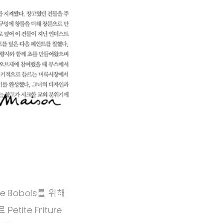
e Bobois를 위해
ite Friture