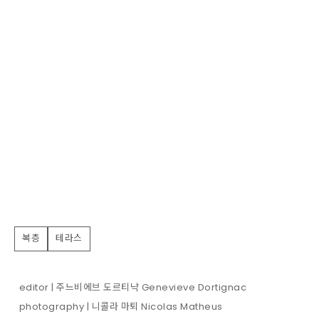
복층
테라스
editor | 주느비에브 도르티냑 Genevieve Dortignac
photography | 니콜라 마퇴 Nicolas Matheus