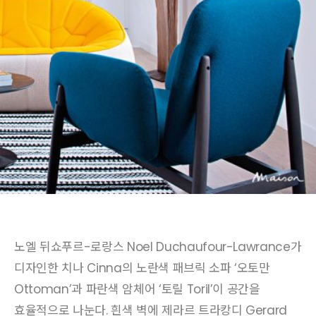
노엘 뒤쇼푸르-로랑스 Noel Duchaufour-Lawrance가
디자인한 치나 Cinna의 노란색 패브릭 소파 ‘오토만
Ottoman’과 파란색 암체어 ‘토릴 Toril’이 공간을
효율적으로 나눈다. 흰색 벽에 제라르 트라캉디 Gerard