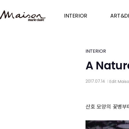
Skip
to
INTERIOR
ART&D
main
content
INTERIOR
A Natur
2017.07.14
Edit
Mais
│
산호 모양의 꽃병부