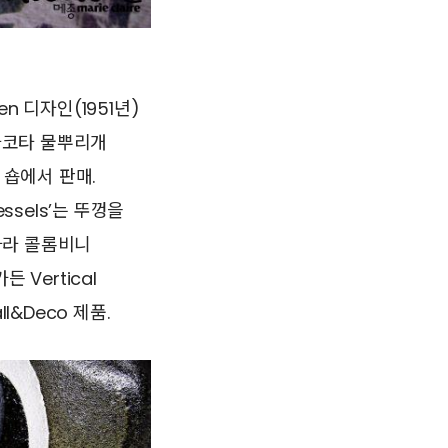
n 디자인(1951년)
 테라코타 물뿌리개
란 숍에서 판매.
ssels’는 뚜껑을
치아라 콜롬비니
든 Vertical
l&Deco 제품.