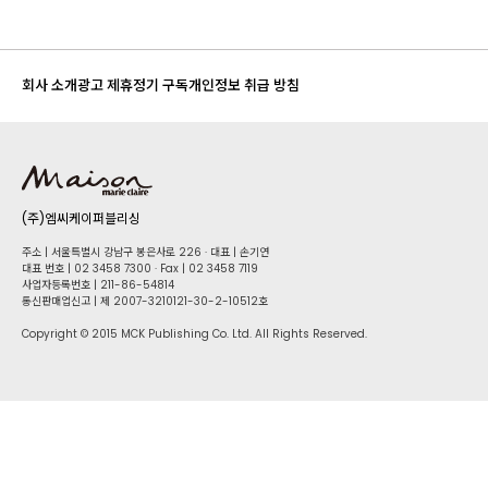
회사 소개
광고 제휴
정기 구독
개인정보 취급 방침
(주)엠씨케이퍼블리싱
주소 | 서울특별시 강남구 봉은사로 226 · 대표 | 손기연
대표 번호 | 02 34​58 7300 · Fax | 02 34​58 7119
사업자등록번호 | 211-86-5​4814
통신판매업신고 | 제 2007-3210121-30-2-10512호
Copyright © 2015 MCK Publishing Co. Ltd. All Rights Reserved.