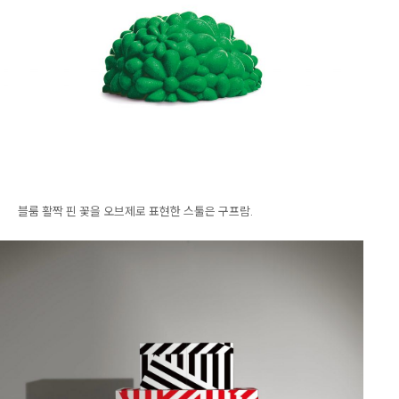
블룸 활짝 핀 꽃을 오브제로 표현한 스툴은 구프람.