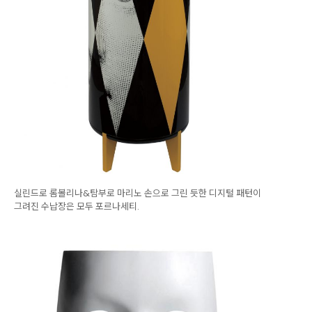
실린드로 롬볼리나&탐부로 마리노 손으로 그린 듯한 디지털 패턴이
그려진 수납장은 모두 포르나세티.