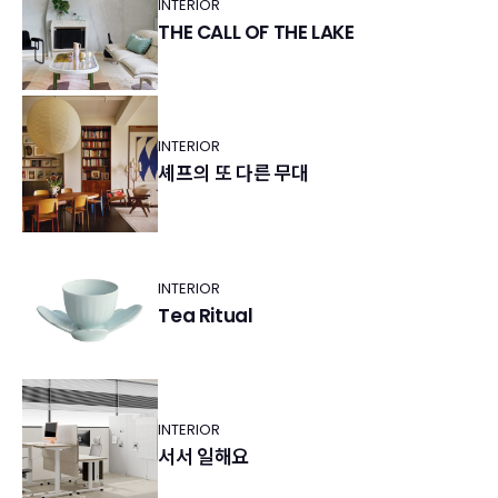
INTERIOR
THE CALL OF THE LAKE
INTERIOR
셰프의 또 다른 무대
INTERIOR
Tea Ritual
INTERIOR
서서 일해요