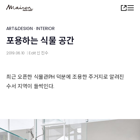
Skip
Share
to
main
content
ART&DESIGN
·
INTERIOR
포용하는 식물 공간
2019.06.10
Edit
신 진수
│
최근 오픈한 식물관PH 덕분에 조용한 주거지로 알려진
수서 지역이 들썩인다.