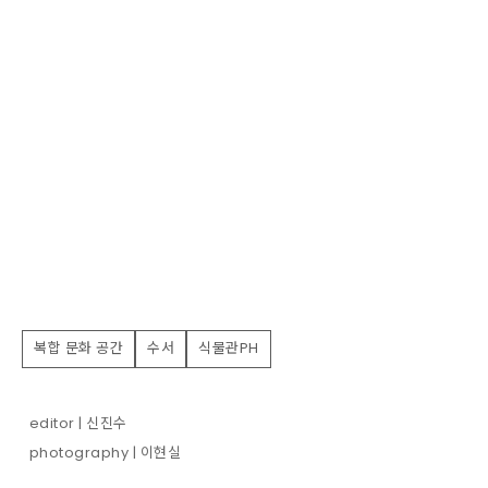
복합 문화 공간
수서
식물관PH
editor | 신진수
photography | 이현실