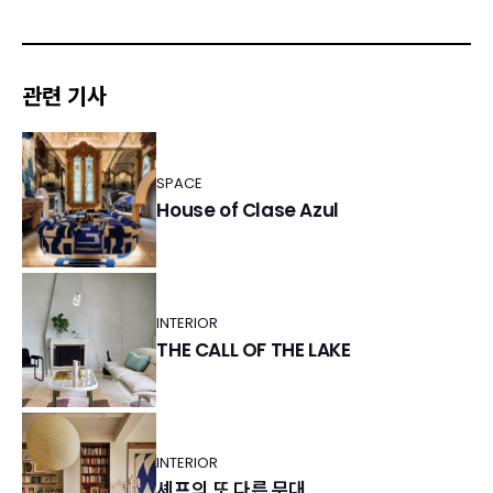
관련 기사
SPACE
House of Clase Azul
INTERIOR
THE CALL OF THE LAKE
INTERIOR
셰프의 또 다른 무대