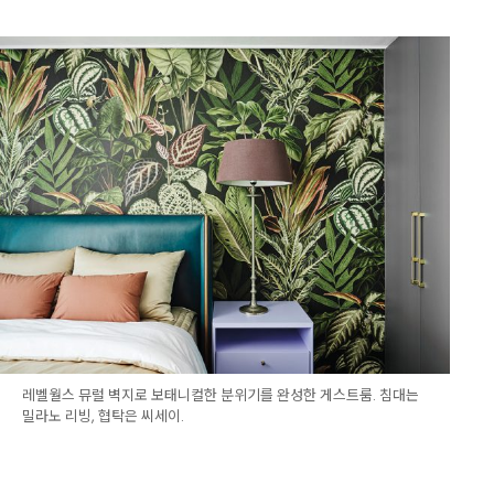
레벨월스 뮤럴 벽지로 보태니컬한 분위기를 완성한 게스트룸. 침대는
밀라노 리빙, 협탁은 씨세이.