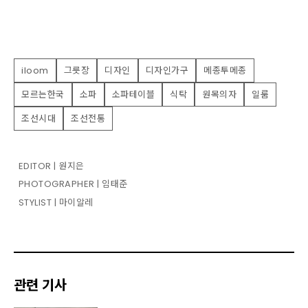
iloom
그릇장
디자인
디자인가구
메종투메종
모르는한국
소파
소파테이블
식탁
원목의자
일룸
조선시대
조선전통
EDITOR | 원지은
PHOTOGRAPHER | 임태준
STYLIST | 마이알레
관련 기사