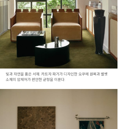
빛과 자연을 품은 서재. 카트자 파거가 디자인한 오쿠메 원목과 벨벳
소재의 암체어가 편안한 균형을 이룬다.