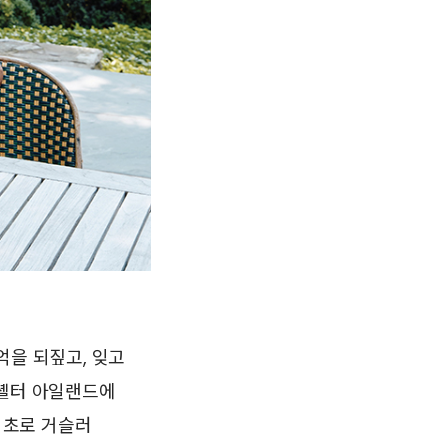
억을 되짚고, 잊고
 셸터 아일랜드에
대 초로 거슬러