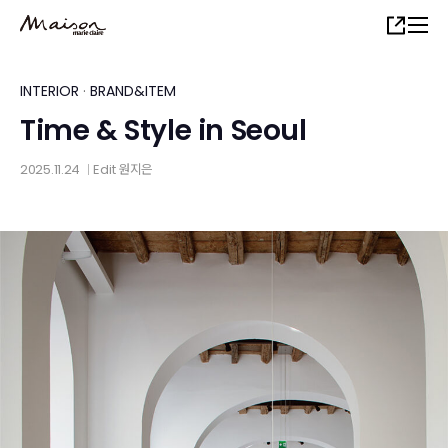
Skip
Share
to
main
content
INTERIOR
·
BRAND&ITEM
Time & Style in Seoul
2025.11.24
Edit
원지은
│