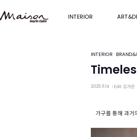
Skip
to
INTERIOR
ART&D
main
content
INTERIOR
BRAND&
·
Timeles
2025.11.14
Edit 김가은
│
가구를 통해 과거