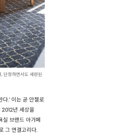
져, 단정하면서도 세련된
다.’ 이는 곧 안젤로
2012년 세상을
 욕실 브랜드 아가페
로 그 연결고리다.