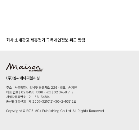
회사 소개
광고 제휴
정기 구독
개인정보 취급 방침
(주)엠씨케이퍼블리싱
주소 | 서울특별시 강남구 봉은사로 226 · 대표 | 손기연
대표 번호 | 02 34​58 7300 · Fax | 02 34​58 7119
사업자등록번호 | 211-86-5​4814
통신판매업신고 | 제 2007-3210121-30-2-10512호
Copyright © 2015 MCK Publishing Co. Ltd. All Rights Reserved.