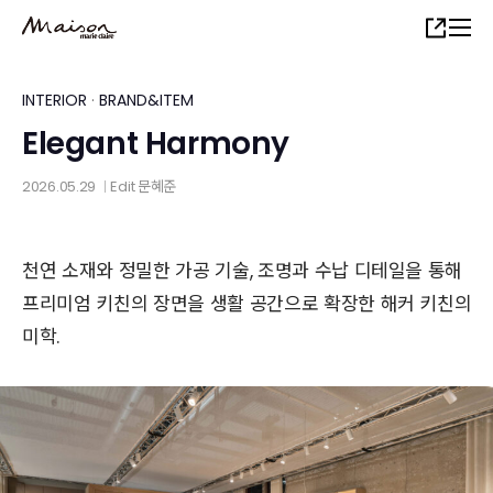
Skip
Share
to
main
content
INTERIOR
·
BRAND&ITEM
Elegant Harmony
2026.05.29
Edit
문혜준
│
천연 소재와 정밀한 가공 기술, 조명과 수납 디테일을 통해
프리미엄 키친의 장면을 생활 공간으로 확장한 해커 키친의
미학.