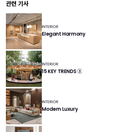
관련 기사
INTERIOR
Elegant Harmony
INTERIOR
15 KEY TRENDS ③
INTERIOR
Modern Luxury