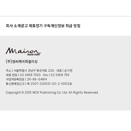
회사 소개
광고 제휴
정기 구독
개인정보 취급 방침
(주)엠씨케이퍼블리싱
주소 | 서울특별시 강남구 봉은사로 226 · 대표 | 손기연
대표 번호 | 02 34​58 7300 · Fax | 02 34​58 7119
사업자등록번호 | 211-86-5​4814
통신판매업신고 | 제 2007-3210121-30-2-10512호
Copyright © 2015 MCK Publishing Co. Ltd. All Rights Reserved.