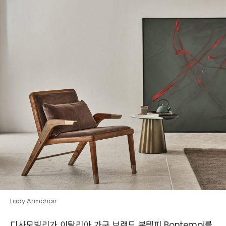
Lady Armchair
디사모빌리가 이탈리아 가구 브랜드 본템피 Bontempi를