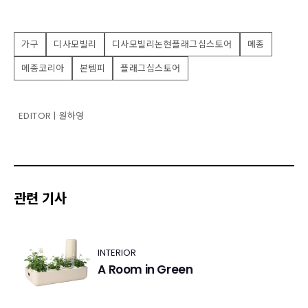
가구
디사모빌리
디사모빌리논현플래그십스토어
메종
메종코리아
본템피
플래그십스토어
EDITOR | 원하영
관련 기사
INTERIOR
A Room in Green