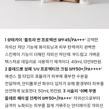
1 샹테카이 ‘울트라 썬 프로텍션 SPF45/PA+++’
강력한
자외선 차단 기능에 화이트닝과 피부 탄력까지 완벽한
스킨케어 기능이 더해진 자외선 차단제. 부드럽고 가벼운
텍스처로 데일리로 사용하기 제격이다. 40ml, 13만9천원.
2 끌레드뽀 보떼 ‘UV 프로텍티브 크림
SPF50+/PA++++’
에센스 젤 타입의 포뮬러가 피부에 풍부한 수분을
전달하며, 안티폴루션 파우더 입자가 유해 환경부터 피부를
안전하게 보호한다. 50ml, 15만원.
3 시슬리 ‘쉬뻬 쑤엥
쏠레르 페이셜 선케어 SPF50+/PA+++’
자외선으로부터
급격히 노화되는 피부를 젊게 가꿔주는 안티에이징 자외선