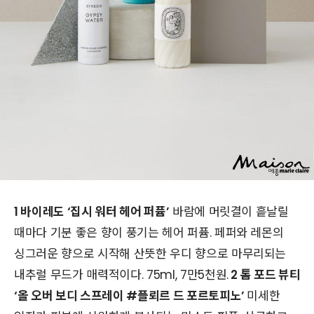
1 바이레도 ‘집시 워터 헤어 퍼퓸’
바람에 머릿결이 흩날릴
때마다 기분 좋은 향이 풍기는 헤어 퍼퓸. 페퍼와 레몬의
싱그러운 향으로 시작해 산뜻한 우디 향으로 마무리되는
내추럴 무드가 매력적이다. 75ml, 7만5천원.
2 톰 포드 뷰티
‘올 오버 보디 스프레이 #플뢰르 드 포르토피노’
미세한