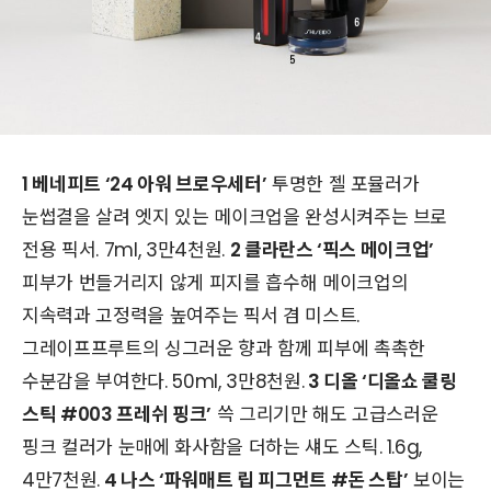
1 베네피트 ‘24 아워 브로우세터’
투명한 젤 포뮬러가
눈썹결을 살려 엣지 있는 메이크업을 완성시켜주는 브로
전용 픽서. 7ml, 3만4천원.
2 클라란스 ‘픽스 메이크업’
피부가 번들거리지 않게 피지를 흡수해 메이크업의
지속력과 고정력을 높여주는 픽서 겸 미스트.
그레이프프루트의 싱그러운 향과 함께 피부에 촉촉한
수분감을 부여한다. 50ml, 3만8천원.
3 디올 ‘디올쇼 쿨링
스틱 #003 프레쉬 핑크’
쓱 그리기만 해도 고급스러운
핑크 컬러가 눈매에 화사함을 더하는 섀도 스틱. 1.6g,
4만7천원.
4 나스 ‘파워매트 립 피그먼트 #돈 스탑’
보이는