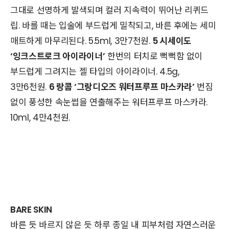
그대로 선명하게 발색되며 컬러 지속력이 뛰어난 리퀴드
립. 바를 때는 입술에 부드럽게 밀착되고, 바른 후에는 세미
매트하게 마무리된다. 5.5ml, 3만7천원.
5 시세이도
‘잉크스트로크 아이라이너’
한번의 터치로 뻑뻑함 없이
부드럽게 그려지는 젤 타입의 아이라이너. 4.5g,
3만6천원.
6 랑콤 ‘그랑디오즈 워터프루프 마스카라’
번짐
없이 풍성한 속눈썹을 연출해주는 워터프루프 마스카라.
10ml, 4만4천원.
BARE SKIN
바른 듯 바르지 않은 듯 하루 종일 내 피부처럼 자연스러운