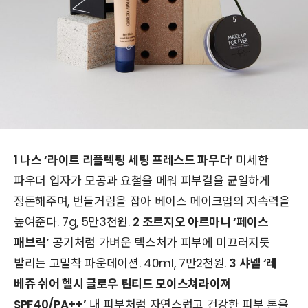
1 나스 ‘라이트 리플렉팅 세팅 프레스드 파우더’
미세한
파우더 입자가 모공과 요철을 메워 피부결을 균일하게
정돈해주며, 번들거림을 잡아 베이스 메이크업의 지속력을
높여준다. 7g, 5만3천원.
2 조르지오 아르마니 ‘페이스
패브릭’
공기처럼 가벼운 텍스처가 피부에 미끄러지듯
발리는 고밀착 파운데이션. 40ml, 7만2천원.
3 샤넬 ‘레
베쥬 쉬어 헬시 글로우 틴티드 모이스쳐라이져
SPF40/PA++’
내 피부처럼 자연스럽고 건강한 피부 톤을