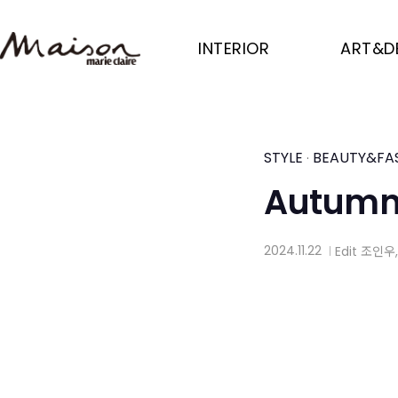
Skip
to
INTERIOR
ART&D
main
content
STYLE
BEAUTY&FA
·
Autumn
2024.11.22
Edit
조인우
│