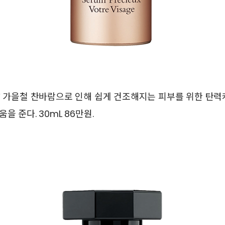
’
가을철 찬바람으로 인해 쉽게 건조해지는 피부를 위한 탄력케
을 준다. 30mL 86만원.