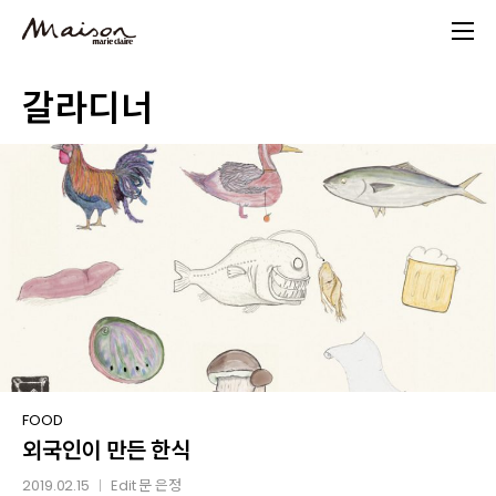
Skip
to
main
갈라디너
content
외국인이
FOOD
외국인이 만든 한식
만든
한식
2019.02.15
Edit
문 은정
│