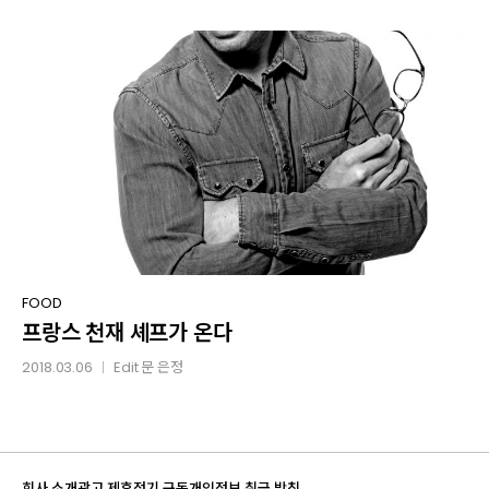
프랑스
FOOD
프랑스 천재 셰프가 온다
천재
셰프가
2018.03.06
Edit
문 은정
│
온다
회사 소개
광고 제휴
정기 구독
개인정보 취급 방침