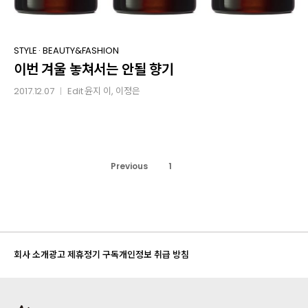
이번
STYLE
·
BEAUTY&FASHION
이번 겨울 놓쳐서는 안될 향기
겨울
놓쳐서는
2017.12.07
Edit
윤지 이
, 이정은
│
안될
향기
Previous
1
2
회사 소개
광고 제휴
정기 구독
개인정보 취급 방침