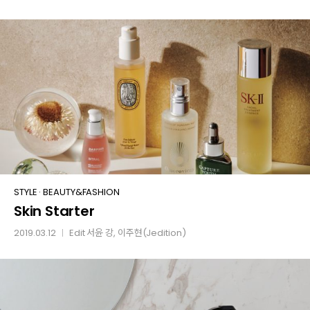
Skin
STYLE
·
BEAUTY&FASHION
Skin Starter
Starter
2019.03.12
Edit
서윤 강
, 이주현(Jedition)
│