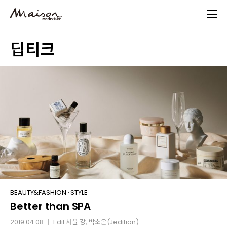
Skip
to
main
딥티크
content
Better
BEAUTY&FASHION
·
STYLE
Better than SPA
than
SPA
2019.04.08
Edit
서윤 강
, 박소은(Jedition)
│