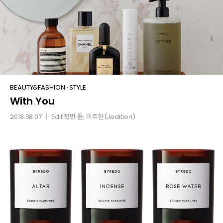
With
BEAUTY&FASHION
·
STYLE
With You
You
2018.08.07
Edit
정민 윤
, 이주현(Jedition)
│