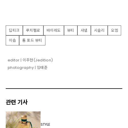
딥티크
루치펠로
바이레도
뷰티
샤넬
시슬리
오엠
이솝
톰 포드 뷰티
editor | 이주현(Jedition)
photography | 임태준
관련 기사
STYLE