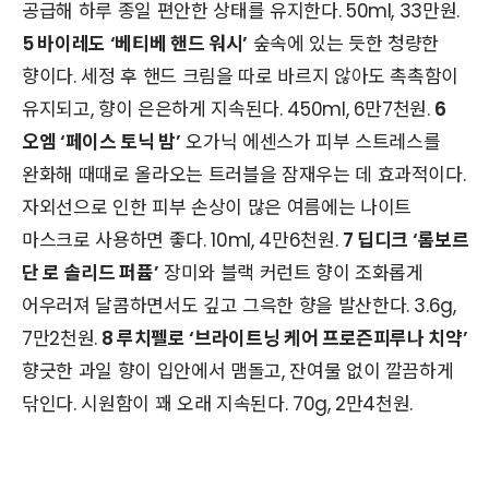
공급해 하루 종일 편안한 상태를 유지한다. 50ml, 33만원.
5 바이레도 ‘베티베 핸드 워시’
숲속에 있는 듯한 청량한
향이다. 세정 후 핸드 크림을 따로 바르지 않아도 촉촉함이
유지되고, 향이 은은하게 지속된다. 450ml, 6만7천원.
6
오엠 ‘페이스 토닉 밤’
오가닉 에센스가 피부 스트레스를
완화해 때때로 올라오는 트러블을 잠재우는 데 효과적이다.
자외선으로 인한 피부 손상이 많은 여름에는 나이트
마스크로 사용하면 좋다. 10ml, 4만6천원.
7 딥디크 ‘롬보르
단 로 솔리드 퍼퓸’
장미와 블랙 커런트 향이 조화롭게
어우러져 달콤하면서도 깊고 그윽한 향을 발산한다. 3.6g,
7만2천원.
8 루치펠로 ‘브라이트닝 케어 프로즌피루나 치약’
향긋한 과일 향이 입안에서 맴돌고, 잔여물 없이 깔끔하게
닦인다. 시원함이 꽤 오래 지속된다. 70g, 2만4천원.