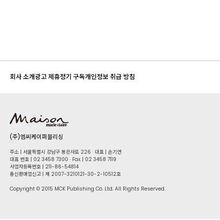
회사 소개
광고 제휴
정기 구독
개인정보 취급 방침
(주)엠씨케이퍼블리싱
주소 | 서울특별시 강남구 봉은사로 226 · 대표 | 손기연
대표 번호 | 02 34​58 7300 · Fax | 02 34​58 7119
사업자등록번호 | 211-86-5​4814
통신판매업신고 | 제 2007-3210121-30-2-10512호
Copyright © 2015 MCK Publishing Co. Ltd. All Rights Reserved.