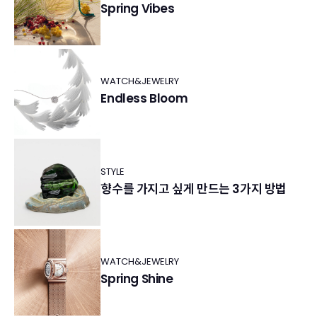
Spring Vibes
WATCH&JEWELRY
Endless Bloom
STYLE
향수를 가지고 싶게 만드는 3가지 방법
WATCH&JEWELRY
Spring Shine