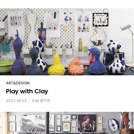
맥시멀리스트들
Play
ART&DESIGN
Play with Clay
with
Clay
2023.08.02
Edit
원지은
│