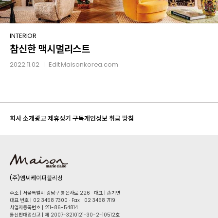
참신한
INTERIOR
참신한 맥시멀리스트
맥시멀리스트
2022.11.02
Edit
Maisonkorea.com
│
회사 소개
광고 제휴
정기 구독
개인정보 취급 방침
(주)엠씨케이퍼블리싱
주소 | 서울특별시 강남구 봉은사로 226 · 대표 | 손기연
대표 번호 | 02 34​58 7300 · Fax | 02 34​58 7119
사업자등록번호 | 211-86-5​4814
통신판매업신고 | 제 2007-3210121-30-2-10512호