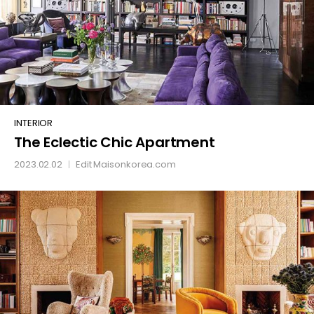
The
INTERIOR
The Eclectic Chic Apartment
Eclectic
Chic
2023.02.02
Edit
Maisonkorea.com
│
Apartment