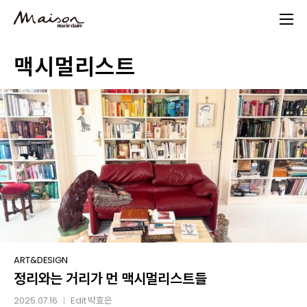
Skip
to
main
맥시멀리스트
content
정리와는
ART&DESIGN
정리와는 거리가 먼 맥시멀리스트들
거리가
먼
2025.07.16
Edit
박효은
│