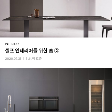
셀프
INTERIOR
셀프 인테리어를 위한 숍 ②
인테리어를
위한
2020.07.31
Edit
이 호준
│
숍
②