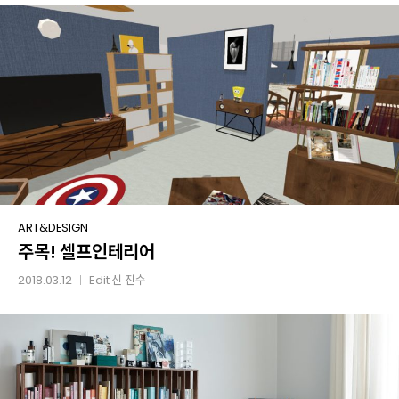
주목!
ART&DESIGN
주목! 셀프인테리어
셀프인테리어
2018.03.12
Edit
신 진수
│