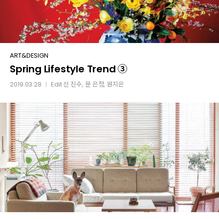
Spring
ART&DESIGN
Spring Lifestyle Trend ③
Lifestyle
Trend
2019.03.28
Edit
신 진수
,
문 은정
,
원지은
│
③