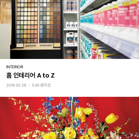
홈
INTERIOR
홈 인테리어 A to Z
인테리어
A
2019.03.28
Edit
원지은
│
to
Z