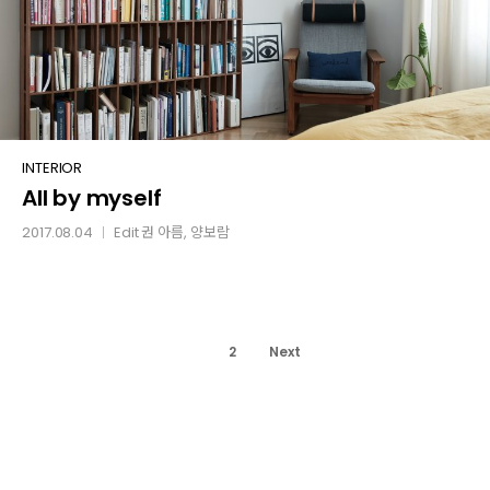
All
INTERIOR
All by myself
by
myself
2017.08.04
Edit
권 아름
, 양보람
│
1
2
Next