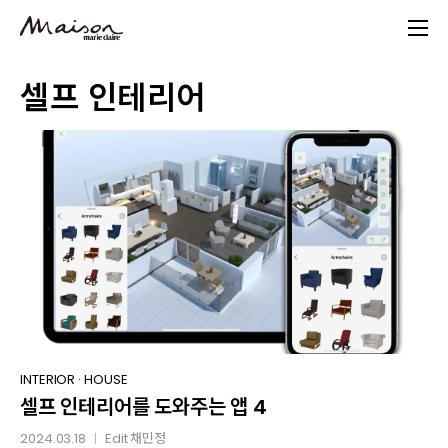
Skip
to
main
셀프 인테리어
content
셀프
INTERIOR
·
HOUSE
셀프 인테리어를 도와주는 앱 4
인테리어를
도와주는
2024.03.18
Edit
채민정
│