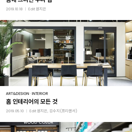
우리
2019.10.18
Edit
원지은
│
집
홈
ART&DESIGN
·
INTERIOR
홈 인테리어의 모든 것
인테리어의
모든
2019.05.10
Edit
원지은
, 김수지(프리랜서)
│
것