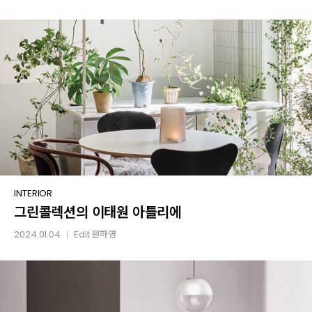
앱
4
그린콜렉션의
INTERIOR
그린콜렉션의 이태원 아틀리에
이태원
아틀리에
2024.01.04
Edit
원하영
│