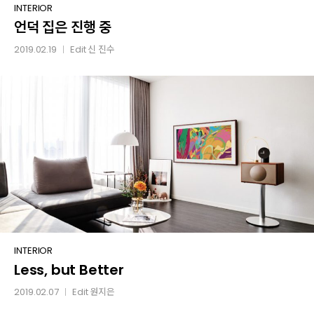
언덕
INTERIOR
언덕 집은 진행 중
집은
진행
2019.02.19
Edit
신 진수
│
중
Less,
INTERIOR
Less, but Better
but
Better
2019.02.07
Edit
원지은
│