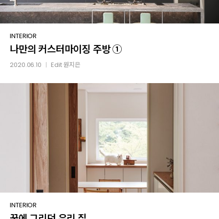
나만의
INTERIOR
나만의 커스터마이징 주방 ①
커스터마이징
주방
2020.06.10
Edit
원지은
│
①
꿈에
INTERIOR
꿈에 그리던 우리 집
그리던