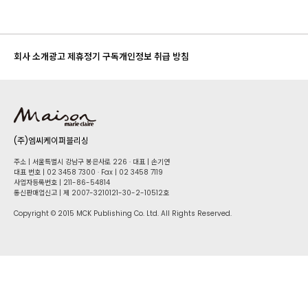
회사 소개
광고 제휴
정기 구독
개인정보 취급 방침
(주)엠씨케이퍼블리싱
주소 | 서울특별시 강남구 봉은사로 226 · 대표 | 손기연
대표 번호 | 02 34​58 7300 · Fax | 02 34​58 7119
사업자등록번호 | 211-86-5​4814
통신판매업신고 | 제 2007-3210121-30-2-10512호
Copyright © 2015 MCK Publishing Co. Ltd. All Rights Reserved.