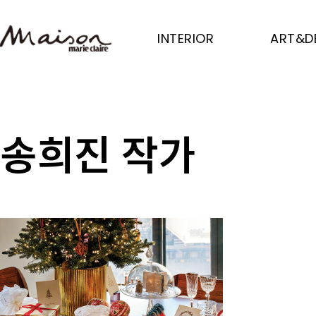
Skip
to
INTERIOR
ART&D
main
content
송희진 작가