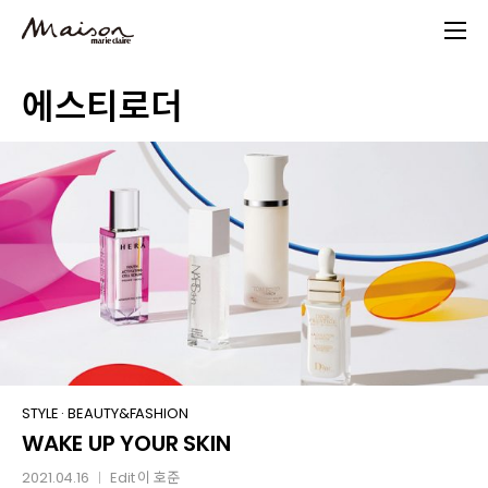
Skip
to
main
에스티로더
content
WAKE
STYLE
·
BEAUTY&FASHION
WAKE UP YOUR SKIN
UP
YOUR
2021.04.16
Edit
이 호준
│