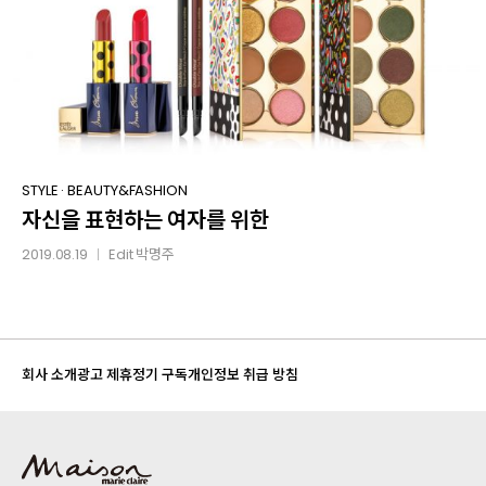
자신을
STYLE
·
BEAUTY&FASHION
자신을 표현하는 여자를 위한
표현하는
여자를
2019.08.19
Edit
박명주
│
위한
회사 소개
광고 제휴
정기 구독
개인정보 취급 방침