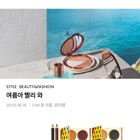
SKIN
여름아
STYLE
·
BEAUTY&FASHION
여름아 빨리 와
빨리
와
2020.05.19
Edit
권 아름
, 권아름
│