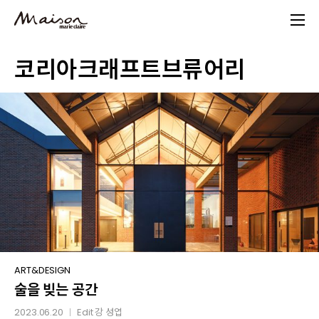
Skip
to
main
코리아크래프트브류어리
content
술을
ART&DESIGN
술을 빚는 공간
빚는
공간
2023.06.20
Edit
강 성엽
│