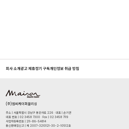
회사 소개
광고 제휴
정기 구독
개인정보 취급 방침
(주)엠씨케이퍼블리싱
주소 | 서울특별시 강남구 봉은사로 226 · 대표 | 손기연
대표 번호 | 02 34​58 7300 · Fax | 02 34​58 7119
사업자등록번호 | 211-86-5​4814
통신판매업신고 | 제 2007-3210121-30-2-10512호