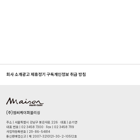
미술관
회사 소개
광고 제휴
정기 구독
개인정보 취급 방침
(주)엠씨케이퍼블리싱
주소 | 서울특별시 강남구 봉은사로 226 · 대표 | 손기연
대표 번호 | 02 34​58 7300 · Fax | 02 34​58 7119
사업자등록번호 | 211-86-5​4814
통신판매업신고 | 제 2007-3210121-30-2-10512호