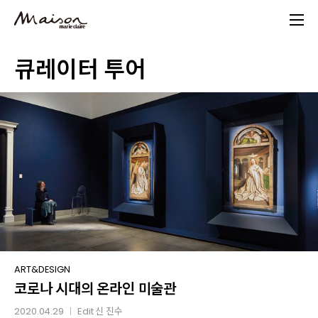
Skip
to
main
큐레이터 투어
content
코로나
ART&DESIGN
코로나 시대의 온라인 미술관
시대의
온라인
2020.04.29
Edit
신 진수
│