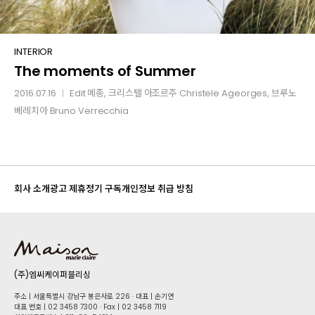
The
INTERIOR
The moments of Summer
moments
of
2016.07.16
Edit
메종
, 크리스텔 아조르주 Christele Ageorges, 브루노
│
Summer
베레치아 Bruno Verrecchia
회사 소개
광고 제휴
정기 구독
개인정보 취급 방침
(주)엠씨케이퍼블리싱
주소 | 서울특별시 강남구 봉은사로 226 · 대표 | 손기연
대표 번호 | 02 34​58 7300 · Fax | 02 34​58 7119