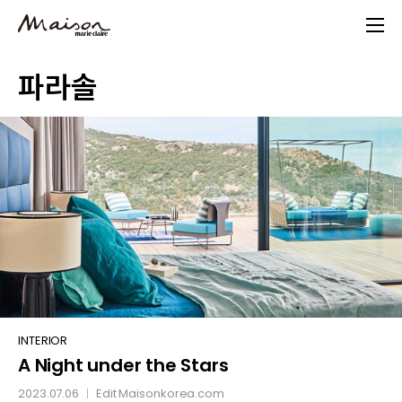
Skip
to
main
파라솔
content
A
INTERIOR
A Night under the Stars
Night
under
2023.07.06
Edit
Maisonkorea.com
│