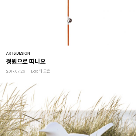
정원으로
ART&DESIGN
정원으로 떠나요
떠나요
2017.07.26
Edit
최 고은
│