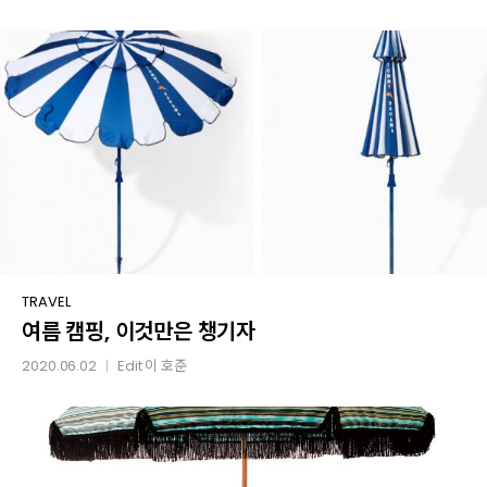
the
Stars
여름
TRAVEL
여름 캠핑, 이것만은 챙기자
캠핑,
이것만은
2020.06.02
Edit
이 호준
│
챙기자