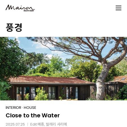
Skip
to
main
풍경
content
Close
INTERIOR
·
HOUSE
Close to the Water
to
the
2025.07.25
Edit
메종
, 발레리 샤리에
│