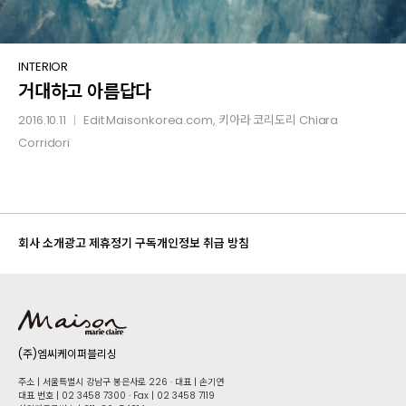
거대하고
INTERIOR
거대하고 아름답다
아름답다
2016.10.11
Edit
Maisonkorea.com
, 키아라 코리도리 Chiara
│
Corridori
회사 소개
광고 제휴
정기 구독
개인정보 취급 방침
(주)엠씨케이퍼블리싱
주소 | 서울특별시 강남구 봉은사로 226 · 대표 | 손기연
대표 번호 | 02 34​58 7300 · Fax | 02 34​58 7119