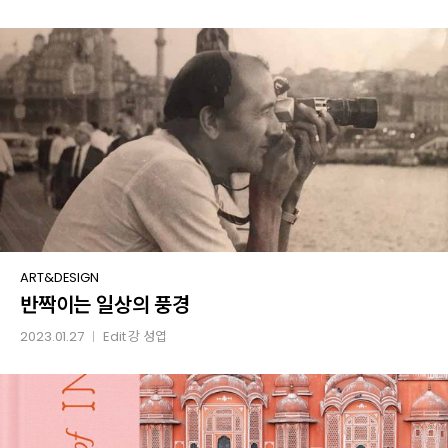
Water
반짝이는
ART&DESIGN
반짝이는 일상의 풍경
일상의
풍경
2023.01.27
Edit
강 성엽
│