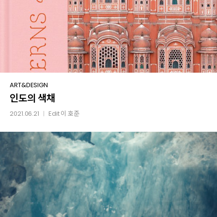
인도의
ART&DESIGN
인도의 색채
색채
2021.06.21
Edit
이 호준
│