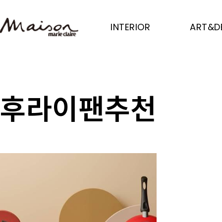
Skip
to
INTERIOR
ART&D
main
content
후라이팬추천