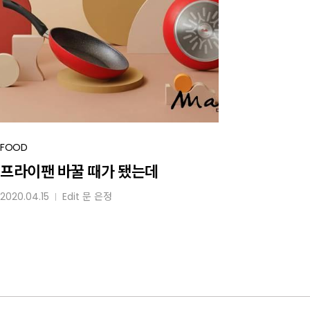
프라이팬
FOOD
바꿀
프라이팬 바꿀 때가 됐는데
때가
2020.04.15
Edit
문 은정
│
됐는데