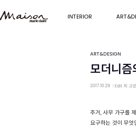
Skip
to
INTERIOR
ART&D
main
content
ART&DESIGN
모더니즘의
2017.10.29
Edit
최 고
│
주거, 사무 가구를 
요구하는 것이 무엇