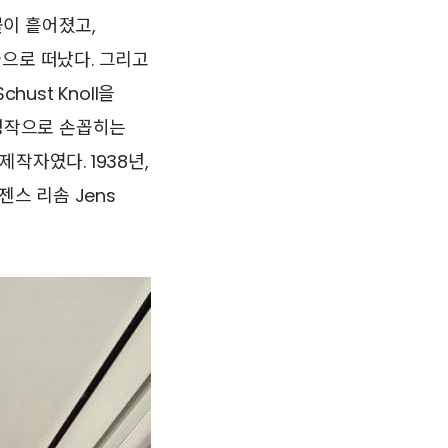
이 흩어졌고,
국으로 떠났다. 그리고
ust Knoll을
 명작으로 손꼽히는
제작자였다. 1938년,
젠스 리솜 Jens