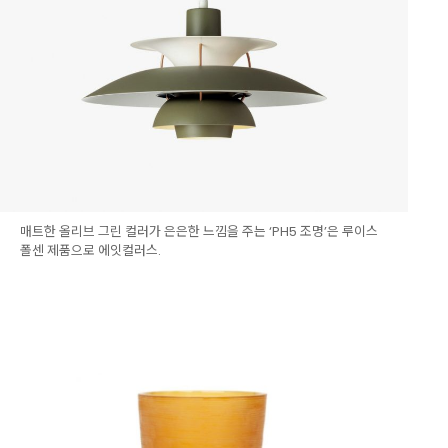
매트한 올리브 그린 컬러가 은은한 느낌을 주는 ‘PH5 조명’은 루이스
폴센 제품으로 에잇컬러스.