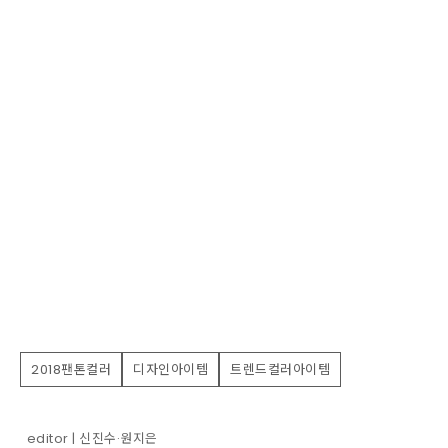
2018팬톤컬러
디자인아이템
트렌드컬러아이템
editor | 신진수·원지은