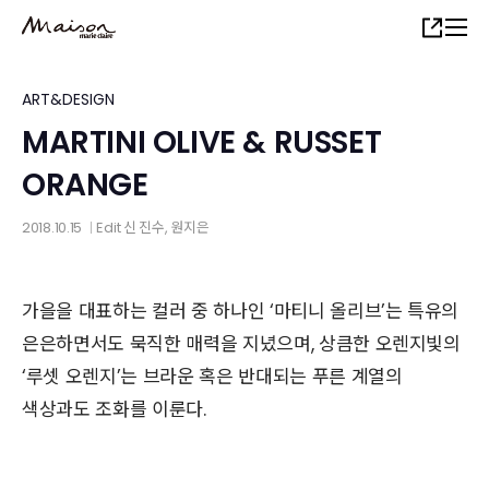
Skip
Share
to
main
content
ART&DESIGN
MARTINI OLIVE & RUSSET
ORANGE
2018.10.15
Edit
신 진수
,
원지은
│
가을을 대표하는 컬러 중 하나인 ‘마티니 올리브’는 특유의
은은하면서도 묵직한 매력을 지녔으며, 상큼한 오렌지빛의
‘루셋 오렌지’는 브라운 혹은 반대되는 푸른 계열의
색상과도 조화를 이룬다.