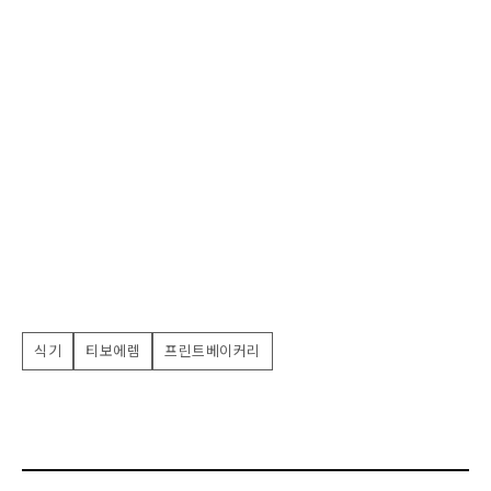
식기
티보에렘
프린트베이커리